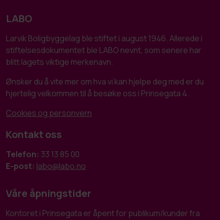
LABO
Larvik Boligbyggelag ble stiftet i august 1946. Allerede i
stiftelsesdokumentet ble LABO nevnt, som senere har
blitt lagets viktige merkenavn.
Ønsker du å vite mer om hva vi kan hjelpe deg med er du
hjertelig velkommen til å besøke oss i Prinsegata 4.
Cookies og personvern
Kontakt oss
Telefon:
33 13 85 00
E-post:
labo@labo.no
Våre åpningstider
Kontoret i Prinsegata er åpent for publikum/kunder fra