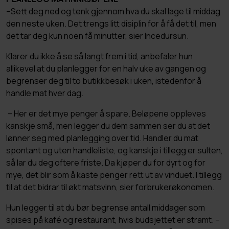
–Sett deg ned og tenk gjennom hva du skal lage til middag
den neste uken. Det trengs litt disiplin for å få det til, men
det tar deg kun noen få minutter, sier Incedursun.
Klarer du ikke å se så langt frem i tid, anbefaler hun
allikevel at du planlegger for en halv uke av gangen og
begrenser deg til to butikkbesøk i uken, istedenfor å
handle mat hver dag.
– Her er det mye penger å spare. Beløpene oppleves
kanskje små, men legger du dem sammen ser du at det
lønner seg med planlegging over tid. Handler du mat
spontant og uten handleliste, og kanskje i tillegg er sulten,
så lar du deg oftere friste. Da kjøper du for dyrt og for
mye, det blir som å kaste penger rett ut av vinduet. I tillegg
til at det bidrar til økt matsvinn, sier forbrukerøkonomen.
Hun legger til at du bør begrense antall middager som
spises på kafé og restaurant, hvis budsjettet er stramt. –