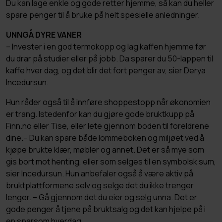
Du kan lage enkle og gode retter hjemme, så kan du heller
spare penger til å bruke på helt spesielle anledninger.
UNNGÅ DYRE VANER
– Invester i en god termokopp og lag kaffen hjemme før
du drar på studier eller på jobb. Da sparer du 50-lappen til
kaffe hver dag, og det blir det fort penger av, sier Derya
Incedursun.
Hun råder også til å innføre shoppestopp når økonomien
er trang. Istedenfor kan du gjøre gode bruktkupp på
Finn.no eller Tise, eller lete gjennom boden til foreldrene
dine.– Du kan spare både lommeboken og miljøet ved å
kjøpe brukte klær, møbler og annet. Det er så mye som
gis bort mot henting, eller som selges til en symbolsk sum,
sier Incedursun. Hun anbefaler også å være aktiv på
bruktplattformene selv og selge det du ikke trenger
lenger. – Gå gjennom det du eier og selg unna. Det er
gode penger å tjene på bruktsalg og det kan hjelpe på i
en sparsom hverdag.