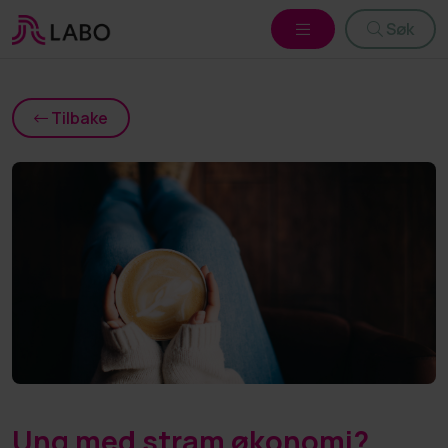
Søk
Tilbake
Ung med stram økonomi?