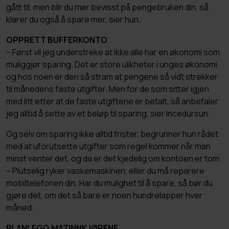
gått til, men blir du mer bevisst på pengebruken din, så
klarer du også å spare mer, sier hun.
OPPRETT BUFFERKONTO
– Først vil jeg understreke at ikke alle har en økonomi som
muliggjør sparing. Det er store ulikheter i unges økonomi
og hos noen er den så stram at pengene så vidt strekker
til månedens faste utgifter. Men for de som sitter igjen
med litt etter at de faste utgiftene er betalt, så anbefaler
jeg alltid å sette av et beløp til sparing, sier Incedursun.
Og selv om sparing ikke alltid frister, begrunner hun rådet
med at uforutsette utgifter som regel kommer når man
minst venter det, og da er det kjedelig om kontoen er tom.
– Plutselig ryker vaskemaskinen, eller du må reparere
mobiltelefonen din. Har du mulighet til å spare, så bør du
gjøre det, om det så bare er noen hundrelapper hver
måned.
PLANLEGG MATINNKJØPENE