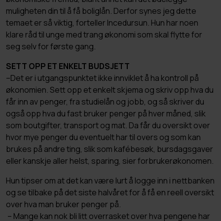
muligheten din til å få boliglån. Derfor synes jeg dette
temaet er så viktig, forteller Incedursun. Hun har noen
klare råd til unge med trang økonomi som skal flytte for
seg selv for første gang.
SETT OPP ET ENKELT BUDSJETT
–Det er i utgangspunktet ikke innviklet å ha kontroll på
økonomien. Sett opp et enkelt skjema og skriv opp hva du
får inn av penger, fra studielån og jobb, og så skriver du
også opp hva du fast bruker penger på hver måned, slik
som boutgifter, transport og mat. Da får du oversikt over
hvor mye penger du eventuelt har til overs og som kan
brukes på andre ting, slik som kafébesøk, bursdagsgaver
eller kanskje aller helst, sparing, sier forbrukerøkonomen.
Hun tipser om at det kan være lurt å logge inn i nettbanken
og se tilbake på det siste halvåret for å få en reell oversikt
over hva man bruker penger på.
– Mange kan nok bli litt overrasket over hva pengene har