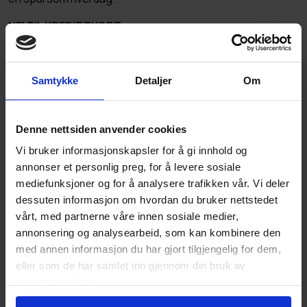
NEI TIL KREDITTKORT
-Kredittkort anbefaler jeg ikke, er Incedursuns korte svar
på om unge bør ha et kredittkort i bakhånd til uforutsette
utgifter. – Kredittkort har ofte en rente på 2025 prosent
Samtykke
Detaljer
Om
og skal ikke være bufferen din. Skal du ha et kredittkort er
det viktig at økonomien din er godt nok rustet til å kunne
tilbakebetale beløpet før rentene begynner å løpe. Dette
Denne nettsiden anvender cookies
kan være en utfordring for mange unge voksne i dag. Jeg
Vi bruker informasjonskapsler for å gi innhold og
forstår at det kan virke fristende når du er nyetablert og
annonser et personlig preg, for å levere sosiale
ikke har noen oppsparte midler, men her gjelder det å ha is
mediefunksjoner og for å analysere trafikken vår. Vi deler
i magen og unngå å gå inn på kredittavtaler som kan hefte
dessuten informasjon om hvordan du bruker nettstedet
deg i mange år fremover, sier hun.
vårt, med partnerne våre innen sosiale medier,
annonsering og analysearbeid, som kan kombinere den
DISSE APPENE KAN
med annen informasjon du har gjort tilgjengelig for dem,
HJELPE DEG TIL Å
eller som de har samlet inn gjennom din bruk av
SPARE PENGER:
tjenestene deres.
Mattilbud
– oversikt