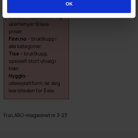
over matbutikk-
OK
kjedenes tilbudsvarer.
Sulten
– oppskrifter og
ukemenyer til lave
priser.
Finn.no
– bruktkupp i
alle kategorier.
Tise
– bruktkupp,
spesielt stort utvalg i
klær.
Hygglo
-
utleieplattform, lar deg
leie isteden for å eie
Fra LABO-magasinet nr 3-23