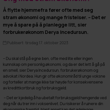
Å flytte hjemmefra fører ofte med seg
stram økonomi og mange fristelser. – Det er
mye å spare på å planlegge litt, sier
forbrukerøkonom Derya Incedursun.
Publisert: tirsdag 17. oktober 2023
– Du skal stå på egne ben, ofte med lite eller ingen
kunnskap om personlig økonomi, og da er det lett å gå på
en smell, sier Derya Incedursun, forbrukerøkonom og
advokat i Nordea. Hun gir ofte økonomiråd til unge voksne
og forteller at mange ikke tar høyde for konsekvensene
av kredittkortbruk og forbruksgjeld.
– Det er kjedelig å ha ubetalt forbruksgjeld hengende ved
deg når du trer inn i voksenlivet. Du risikerer å ruinere din
økonomiske fremtid, blant annet kan det ødelegge