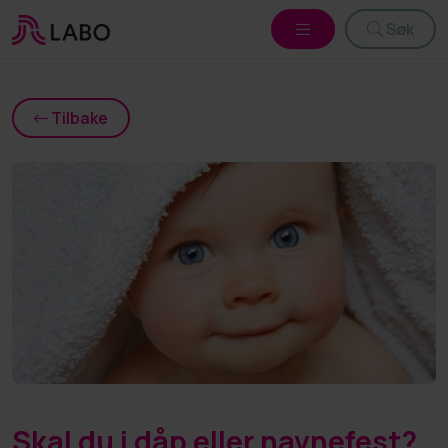
Søk
Tilbake
Skal du i dåp eller navnefest?