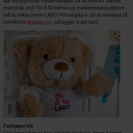
Når du oppretter medlemskapet får du med en bamse
med til de små. For å få bamse og medlemsbevis/diplom
må du stikke innom LABO i Prinsegata 4. Gir du beskjed på
forhånd til
vik@labo.no
, så legger vi det klart.
Forkjøpsrett