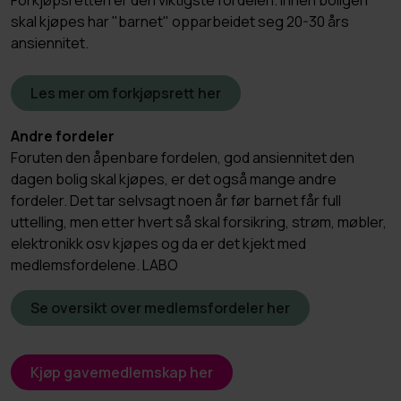
Forkjøpsretten er den viktigste fordelen. Innen boligen
skal kjøpes har "barnet" opparbeidet seg 20-30 års
ansiennitet.
Les mer om forkjøpsrett her
Andre fordeler
Foruten den åpenbare fordelen, god ansiennitet den
dagen bolig skal kjøpes, er det også mange andre
fordeler. Det tar selvsagt noen år før barnet får full
uttelling, men etter hvert så skal forsikring, strøm, møbler,
elektronikk osv kjøpes og da er det kjekt med
medlemsfordelene. LABO
Se oversikt over medlemsfordeler her
Kjøp gavemedlemskap her