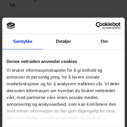
før.
Aktuelt
Samtykke
Detaljer
Om
Denne nettsiden anvender cookies
Vi bruker informasjonskapsler for å gi innhold og
annonser et personlig preg, for å levere sosiale
mediefunksjoner og for å analysere trafikken vår. Vi deler
dessuten informasjon om hvordan du bruker nettstedet
Tjøllingtunet, nå flytter Jotron
vårt, med partnerne våre innen sosiale medier,
01. apr. 2020
annonsering og analysearbeid, som kan kombinere den
Nå skjer det ting på Tjøllingtunet. Jotron pakker seg
med annen informasjon du har gjort tilgjengelig for dem,
ut, og snart står alt klart for å bygge nye boliger.
eller som de har samlet inn gjennom din bruk av
Først må Jotron-bygget rives, og denne prosessen
tjenestene deres.