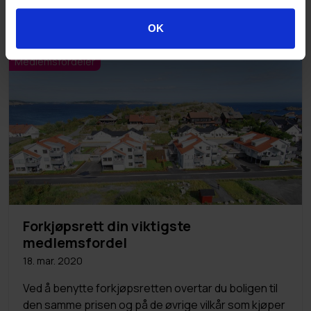
er nært forestående.
OK
Medlemsfordeler
Forkjøpsrett din viktigste
medlemsfordel
18. mar. 2020
Ved å benytte forkjøpsretten overtar du boligen til
den samme prisen og på de øvrige vilkår som kjøper